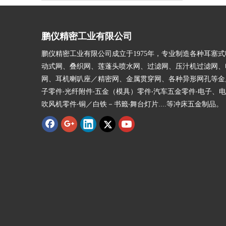
鹏仪精密工业有限公司
鹏仪精密工业有限公司成立于1975年，专业制造各种耳塞
动式网、叠织网、莲蓬头喷水网、过滤网、压汁机过滤网、
网、耳机喇叭座／精密网、金属贯穿网、各种异形网孔等金
子零件‧光纤附件‧五金（模具）零件‧汽车五金零件‧电子、电
吹风机零件‧铜／白铁－书籤‧舞台灯片....等冲床五金制品。